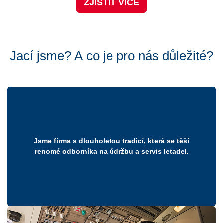
ZJISTIT VÍCE
ZJISTIT VÍCE
ZJISTIT VÍCE
Jací jsme? A co je pro nás důležité?
Jsme firma s dlouholetou tradicí, která se těší
renomé odborníka na údržbu a servis letadel.