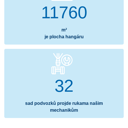
11760
m²
je plocha hangáru
32
sad podvozků projde rukama našim
mechanikům