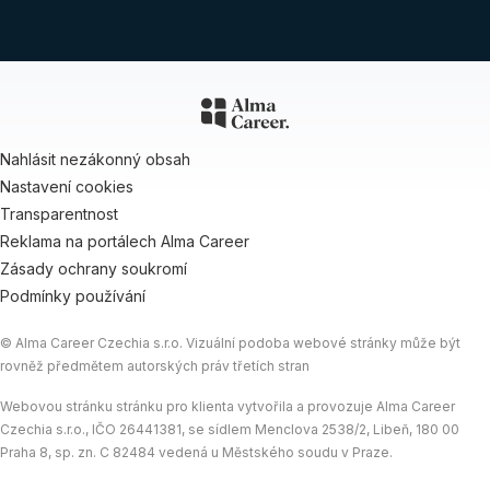
Nahlásit nezákonný obsah
Nastavení cookies
Transparentnost
Reklama na portálech Alma Career
Zásady ochrany soukromí
Podmínky používání
© Alma Career Czechia s.r.o. Vizuální podoba webové stránky může být
rovněž předmětem autorských práv třetích stran
Webovou stránku stránku pro klienta vytvořila a provozuje Alma Career
Czechia s.r.o., IČO 26441381, se sídlem Menclova 2538/2, Libeň, 180 00
Praha 8, sp. zn. C 82484 vedená u Městského soudu v Praze.