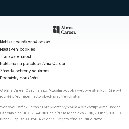
Nahlásit nezákonný obsah
Nastavení cookies
Transparentnost
Reklama na portálech Alma Career
Zásady ochrany soukromí
Podmínky používání
© Alma Career Czechia s.r.o. Vizuální podoba webové stránky může být
rovněž předmětem autorských práv třetích stran
Webovou stránku stránku pro klienta vytvořila a provozuje Alma Career
Czechia s.r.o., IČO 26441381, se sídlem Menclova 2538/2, Libeň, 180 00
Praha 8, sp. zn. C 82484 vedená u Městského soudu v Praze.