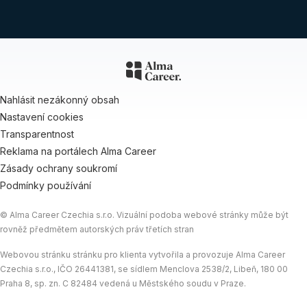
Nahlásit nezákonný obsah
Nastavení cookies
Transparentnost
Reklama na portálech Alma Career
Zásady ochrany soukromí
Podmínky používání
© Alma Career Czechia s.r.o. Vizuální podoba webové stránky může být
rovněž předmětem autorských práv třetích stran
Webovou stránku stránku pro klienta vytvořila a provozuje Alma Career
Czechia s.r.o., IČO 26441381, se sídlem Menclova 2538/2, Libeň, 180 00
Praha 8, sp. zn. C 82484 vedená u Městského soudu v Praze.