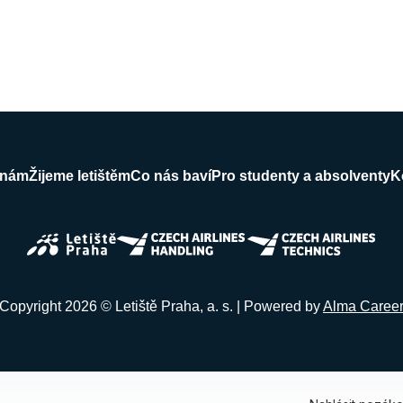
 nám
Žijeme letištěm
Co nás baví
Pro studenty a absolventy
K
Copyright 2026 © Letiště Praha, a. s. | Powered by
Alma Caree