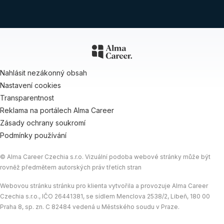
Nahlásit nezákonný obsah
Nastavení cookies
Transparentnost
Reklama na portálech Alma Career
Zásady ochrany soukromí
Podmínky používání
© Alma Career Czechia s.r.o. Vizuální podoba webové stránky může být
rovněž předmětem autorských práv třetích stran
Webovou stránku stránku pro klienta vytvořila a provozuje Alma Career
Czechia s.r.o., IČO 26441381, se sídlem Menclova 2538/2, Libeň, 180 00
Praha 8, sp. zn. C 82484 vedená u Městského soudu v Praze.