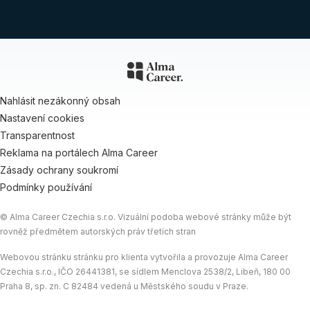
Nahlásit nezákonný obsah
Nastavení cookies
Transparentnost
Reklama na portálech Alma Career
Zásady ochrany soukromí
Podmínky používání
© Alma Career Czechia s.r.o. Vizuální podoba webové stránky může být
rovněž předmětem autorských práv třetích stran
Webovou stránku stránku pro klienta vytvořila a provozuje Alma Career
Czechia s.r.o., IČO 26441381, se sídlem Menclova 2538/2, Libeň, 180 00
Praha 8, sp. zn. C 82484 vedená u Městského soudu v Praze.