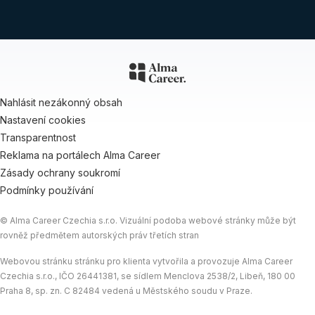
Nahlásit nezákonný obsah
Nastavení cookies
Transparentnost
Reklama na portálech Alma Career
Zásady ochrany soukromí
Podmínky používání
© Alma Career Czechia s.r.o. Vizuální podoba webové stránky může být
rovněž předmětem autorských práv třetích stran
Webovou stránku stránku pro klienta vytvořila a provozuje Alma Career
Czechia s.r.o., IČO 26441381, se sídlem Menclova 2538/2, Libeň, 180 00
Praha 8, sp. zn. C 82484 vedená u Městského soudu v Praze.