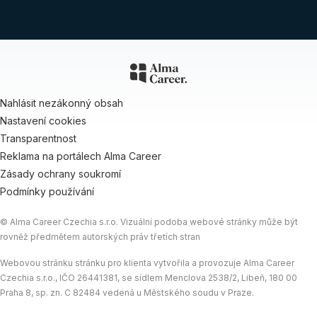
Nahlásit nezákonný obsah
Nastavení cookies
Transparentnost
Reklama na portálech Alma Career
Zásady ochrany soukromí
Podmínky používání
© Alma Career Czechia s.r.o. Vizuální podoba webové stránky může být
rovněž předmětem autorských práv třetích stran
Webovou stránku stránku pro klienta vytvořila a provozuje Alma Career
Czechia s.r.o., IČO 26441381, se sídlem Menclova 2538/2, Libeň, 180 00
Praha 8, sp. zn. C 82484 vedená u Městského soudu v Praze.