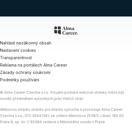
Nahlásit nezákonný obsah
Nastavení cookies
Transparentnost
Reklama na portálech Alma Career
Zásady ochrany soukromí
Podmínky používání
© Alma Career Czechia s.r.o. Vizuální podoba webové stránky může být
rovněž předmětem autorských práv třetích stran
Webovou stránku stránku pro klienta vytvořila a provozuje Alma Career
Czechia s.r.o., IČO 26441381, se sídlem Menclova 2538/2, Libeň, 180 00
Praha 8, sp. zn. C 82484 vedená u Městského soudu v Praze.